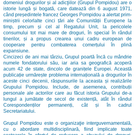
domeniul drogurilor și al adicţiilor (Grupul Pompidou) are o
istorie lungă și bogată, care datează din 6 august 1971,
când președintele francez Georges Pompidou a alertat prim-
miniștrii celorlalte cinci țări ale Comunității Europene la
timp, precum și cel al Regatului Unit, la pericolele
consumului tot mai mare de droguri, în special în rândul
tinerilor, și a propus crearea unui cadru european de
cooperare pentru combaterea comerțului în plină
expansiune.
Cincizeci de ani mai târziu, Grupul poartă încă cu mândrie
numele fondatorului său, iar aria sa geografică acoperă
acum 42 de state, dincolo de granițele Europei. Această
publicație urmărește problema internațională a drogurilor în
aceste cinci decenii, răspunsurile la aceasta și realizările
Grupului Pompidou. Include, de asemenea, contribuții
personale ale actorilor care au făcut istoria Grupului de-a
lungul a jumătate de secol de existență, atât în ​​rândul
Corespondenților permanenți, cât și în cadrul
Secretariatului.
Grupul Pompidou este o organizaţie interguvernamentală,
cu o abordare multidisciplinară, fiind implicate toate