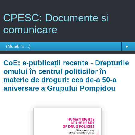
CPESC: Documente si
comunicare
▼
CoE: e-publicații recente - Drepturile
omului în centrul politicilor în
materie de droguri: cea de-a 50-a
aniversare a Grupului Pompidou